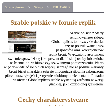
Strona główna
>
Sklepy
>
PHU CARUS
Szable polskie w formie replik
Szable polskie z oferty
renomowanego sklepu
Globalreplicas to niezwykłe dzieła,
często poszukiwane przez
pasjonatów oraz kolekcjonerów
replik broni. Wyróżniony asortyment
świetnie sprawdzi się jako prezent dla bliskiej osoby lub ozdoba
naścienna np. w biurze czy też w innym pomieszczeniu. Warto
więc dowiedzieć się o nich więcej, szczególnie że polskie warianty
broni białej charakteryzują się imponującą głownią zakończoną
piórem oraz rękojeścią z ręcznie zdobionymi elementami. Ponadto
w ofercie Globalreplicas szable występują zarówno w wersji
gładkiej, jak i ozdobionej grawerem.
Cechy charakterystyczne