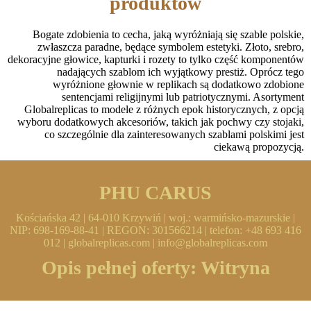
produktów
Bogate zdobienia to cecha, jaką wyróżniają się szable polskie,
zwłaszcza paradne, będące symbolem estetyki. Złoto, srebro,
dekoracyjne głowice, kapturki i rozety to tylko część komponentów
nadających szablom ich wyjątkowy prestiż. Oprócz tego
wyróżnione głownie w replikach są dodatkowo zdobione
sentencjami religijnymi lub patriotycznymi. Asortyment
Globalreplicas to modele z różnych epok historycznych, z opcją
wyboru dodatkowych akcesoriów, takich jak pochwy czy stojaki,
co szczególnie dla zainteresowanych szablami polskimi jest
ciekawą propozycją.
PHU CARUS
Kościańska 42 | 64-010 Krzywiń | woj.: warmińsko-mazurskie |
NIP: 698-169-88-41 | REGON: 301566214 | telefon: +48 693 416
012 | globalreplicas.com | info@globalreplicas.com
Opis pełnej oferty:
Witryna