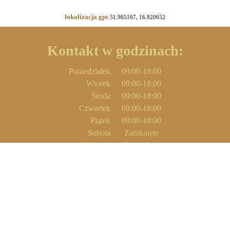
lokalizacja gps
51.965167, 16.820652
Kontakt w godzinach:
Poniedziałek
09:00-18:00
Wtorek
09:00-18:00
Środa
09:00-18:00
Czwartek
09:00-18:00
Piątek
09:00-18:00
Sobota
Zamknięte
Niedziela
Zamknięte
Inne wizytówki w tej kategorii:
ALEPREZENT
Biznes, Postęp, Innowacje