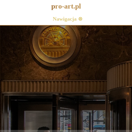
p
ro-art.pl
Nawigacja ⊗