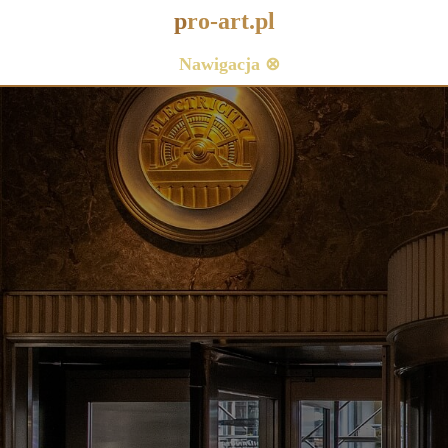
p
ro-art.pl
Nawigacja ⊗