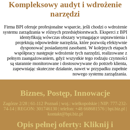
Kompleksowy audyt i wdrożenie
narzędzi
Firma BPI oferuje profesjonalne wsparcie, jeśli chodzi o wdrożenie
systemu zarządzania w różnych przedsiębiorstwach. Eksperci z BPI
identyfikują wówczas obszary wymagające usprawnienia i
projektują odpowiednie narzędzia, które pozwolą efektywnie
dysponować posiadanymi zasobami. W kolejnych etapach
współpracy następuje wdrożenie tych narzędzi, realizowane z
pełnym zaangażowaniem, gdyż wszystkie tego rodzaju czynności
są starannie monitorowane i dostosowywane do potrzeb klienta,
zapewniając skuteczne działanie, nawet w przypadku zupełnie
nowego systemu zarządzania.
Biznes, Postęp, Innowacje
Zagórze 2/28 | 61-112 Poznań | woj.: wielkopolskie | NIP: 777-232-
74-14 | REGON: 301746130 | telefon: +48 668681576 | bpi.biz.pl |
kontakt@bpi.biz.pl
Opis pełnej oferty:
Kliknij i