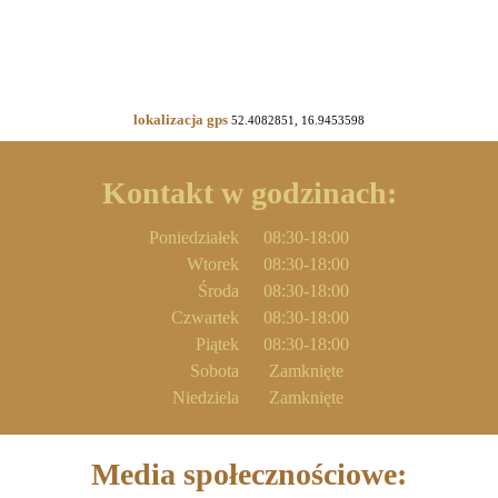
lokalizacja gps
52.4082851, 16.9453598
Kontakt w godzinach:
Poniedziałek
08:30-18:00
Wtorek
08:30-18:00
Środa
08:30-18:00
Czwartek
08:30-18:00
Piątek
08:30-18:00
Sobota
Zamknięte
Niedziela
Zamknięte
Media społecznościowe: